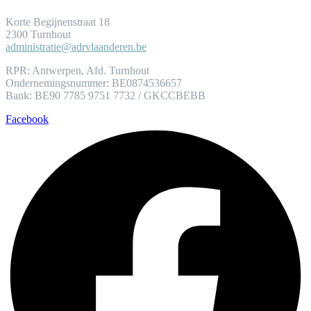
Korte Begijnenstraat 18
2300 Turnhout
administratie@adrvlaanderen.be
RPR: Antwerpen, Afd. Turnhout
Ondernemingsnummer: BE0874536657
Bank: BE90 7785 9751 7732 / GKCCBEBB
Facebook