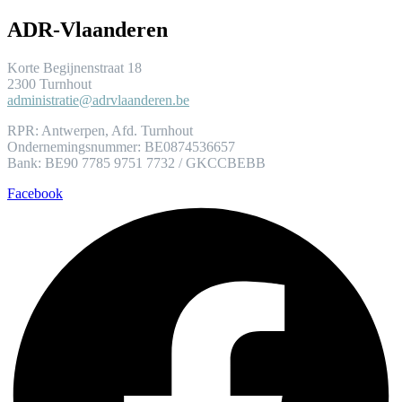
ADR-Vlaanderen
Korte Begijnenstraat 18
2300 Turnhout
administratie@adrvlaanderen.be
RPR: Antwerpen, Afd. Turnhout
Ondernemingsnummer: BE0874536657
Bank: BE90 7785 9751 7732 / GKCCBEBB
Facebook