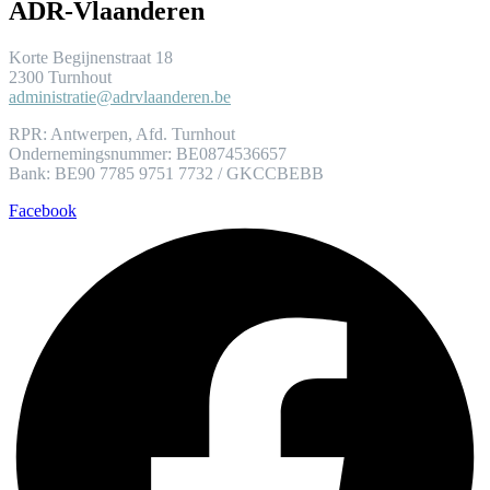
ADR-Vlaanderen
Korte Begijnenstraat 18
2300 Turnhout
administratie@adrvlaanderen.be
RPR: Antwerpen, Afd. Turnhout
Ondernemingsnummer: BE0874536657
Bank: BE90 7785 9751 7732 / GKCCBEBB
Facebook